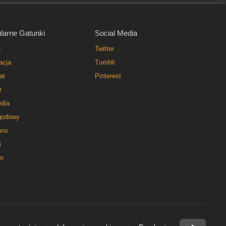
larne Gatunki
Social Media
a
Twitter
acja
Tumblr
at
Pinterest
r
dia
godowy
ns
i
er