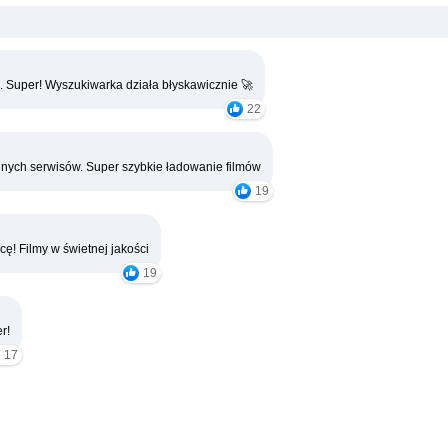
. Super! Wyszukiwarka działa błyskawicznie 🚀
22
nych serwisów. Super szybkie ładowanie filmów
19
cę! Filmy w świetnej jakości
19
r!
17