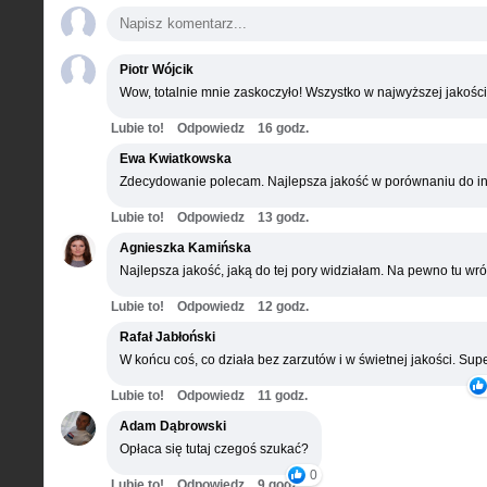
Piotr Wójcik
Wow, totalnie mnie zaskoczyło! Wszystko w najwyższej jakości
Lubie to!
Odpowiedz
16 godz.
Ewa Kwiatkowska
Zdecydowanie polecam. Najlepsza jakość w porównaniu do in
Lubie to!
Odpowiedz
13 godz.
Agnieszka Kamińska
Najlepsza jakość, jaką do tej pory widziałam. Na pewno tu wró
Lubie to!
Odpowiedz
12 godz.
Rafał Jabłoński
W końcu coś, co działa bez zarzutów i w świetnej jakości. Supe
Lubie to!
Odpowiedz
11 godz.
Adam Dąbrowski
Opłaca się tutaj czegoś szukać?
0
Lubie to!
Odpowiedz
9 godz.