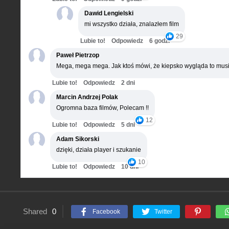
Dawid Lengielski
mi wszystko działa, znalazłem film
29
Lubie to!
Odpowiedz
6 godz.
Paweł Pietrzop
Mega, mega mega. Jak ktoś mówi, że kiepsko wygląda to musi
Lubie to!
Odpowiedz
2 dni
Marcin Andrzej Polak
Ogromna baza filmów, Polecam !!
12
Lubie to!
Odpowiedz
5 dni
Adam Sikorski
dzięki, działa player i szukanie
10
Lubie to!
Odpowiedz
10 dni
Shared
0
Facebook
Twitter