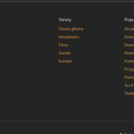
Strony
Popu
Strona główna
Akcj
Aktualności
Anim
Filmy
Dram
Seriale
Horro
Kontakt
Kome
Przy
Roma
Sci-F
Thrill