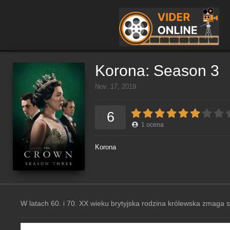
Korona: Season 3
Nov. 17, 2019
6
1
ocena
Korona
W latach 60. i 70. XX wieku brytyjska rodzina królewska zmaga si