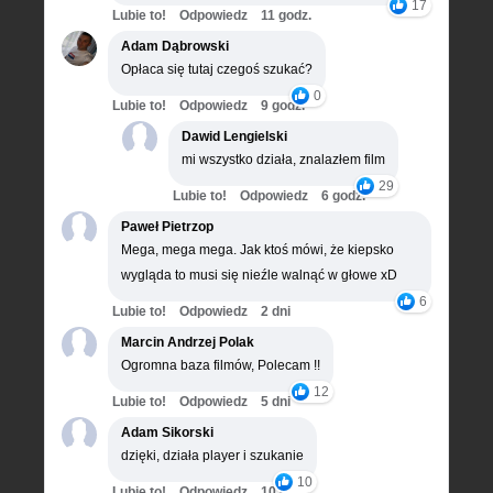
17
Lubie to!
Odpowiedz
11 godz.
Adam Dąbrowski
Opłaca się tutaj czegoś szukać?
0
Lubie to!
Odpowiedz
9 godz.
Dawid Lengielski
mi wszystko działa, znalazłem film
29
Lubie to!
Odpowiedz
6 godz.
Paweł Pietrzop
Mega, mega mega. Jak ktoś mówi, że kiepsko
wygląda to musi się nieźle walnąć w głowe xD
6
Lubie to!
Odpowiedz
2 dni
Marcin Andrzej Polak
Ogromna baza filmów, Polecam !!
12
Lubie to!
Odpowiedz
5 dni
Adam Sikorski
dzięki, działa player i szukanie
10
Lubie to!
Odpowiedz
10 dni