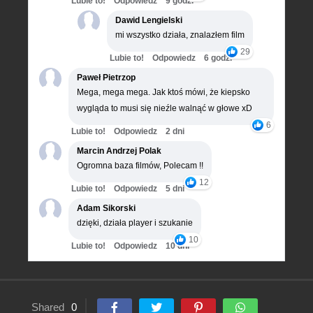
Lubie to!
Odpowiedz
9 godz.
Dawid Lengielski
mi wszystko działa, znalazłem film
29
Lubie to!
Odpowiedz
6 godz.
Paweł Pietrzop
Mega, mega mega. Jak ktoś mówi, że kiepsko
wygląda to musi się nieźle walnąć w głowe xD
6
Lubie to!
Odpowiedz
2 dni
Marcin Andrzej Polak
Ogromna baza filmów, Polecam !!
12
Lubie to!
Odpowiedz
5 dni
Adam Sikorski
dzięki, działa player i szukanie
10
Lubie to!
Odpowiedz
10 dni
Shared
0