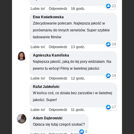
22
Lubie to!
Odpowiedz
16 godz.
Ewa Kwiatkowska
Zdecydowanie polecam. Najlepsza jakość w
porównaniu do innych serwisów. Super szybkie
ładowanie filmów
19
Lubie to!
Odpowiedz
13 godz.
Agnieszka Kamińska
Najlepsza jakość, jaką do tej pory widziałam. Na
pewno tu wrócę! Filmy w świetnej jakości
19
Lubie to!
Odpowiedz
12 godz.
Rafał Jabłoński
W końcu coś, co działa bez zarzutów i w świetnej
jakości. Super!
17
Lubie to!
Odpowiedz
11 godz.
Adam Dąbrowski
Opłaca się tutaj czegoś szukać?
0