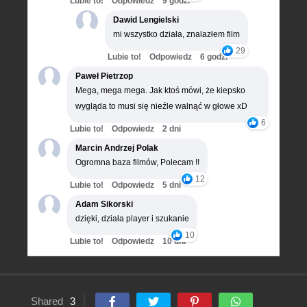
Lubie to!
Odpowiedz
9 godz.
Dawid Lengielski
mi wszystko działa, znalazłem film
29
Lubie to!
Odpowiedz
6 godz.
Paweł Pietrzop
Mega, mega mega. Jak ktoś mówi, że kiepsko
wygląda to musi się nieźle walnąć w głowe xD
6
Lubie to!
Odpowiedz
2 dni
Marcin Andrzej Polak
Ogromna baza filmów, Polecam !!
12
Lubie to!
Odpowiedz
5 dni
Adam Sikorski
dzięki, działa player i szukanie
10
Lubie to!
Odpowiedz
10 dni
Shared
3