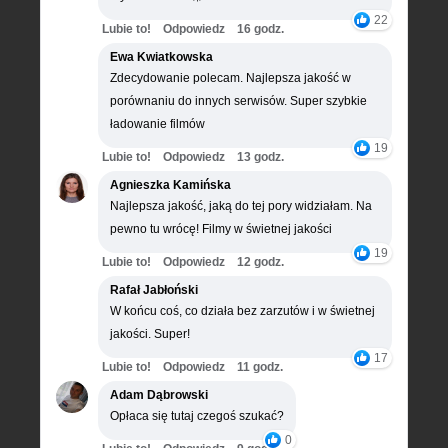
22
Lubie to!
Odpowiedz
16 godz.
Ewa Kwiatkowska
Zdecydowanie polecam. Najlepsza jakość w
porównaniu do innych serwisów. Super szybkie
ładowanie filmów
19
Lubie to!
Odpowiedz
13 godz.
Agnieszka Kamińska
Najlepsza jakość, jaką do tej pory widziałam. Na
pewno tu wrócę! Filmy w świetnej jakości
19
Lubie to!
Odpowiedz
12 godz.
Rafał Jabłoński
W końcu coś, co działa bez zarzutów i w świetnej
jakości. Super!
17
Lubie to!
Odpowiedz
11 godz.
Adam Dąbrowski
Opłaca się tutaj czegoś szukać?
0