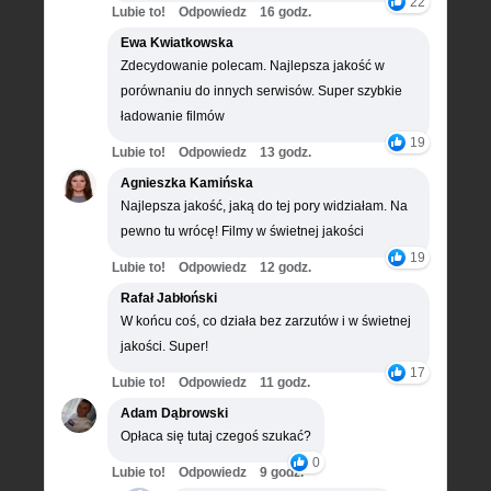
22
Lubie to!
Odpowiedz
16 godz.
Ewa Kwiatkowska
Zdecydowanie polecam. Najlepsza jakość w
porównaniu do innych serwisów. Super szybkie
ładowanie filmów
19
Lubie to!
Odpowiedz
13 godz.
Agnieszka Kamińska
Najlepsza jakość, jaką do tej pory widziałam. Na
pewno tu wrócę! Filmy w świetnej jakości
19
Lubie to!
Odpowiedz
12 godz.
Rafał Jabłoński
W końcu coś, co działa bez zarzutów i w świetnej
jakości. Super!
17
Lubie to!
Odpowiedz
11 godz.
Adam Dąbrowski
Opłaca się tutaj czegoś szukać?
0
Lubie to!
Odpowiedz
9 godz.