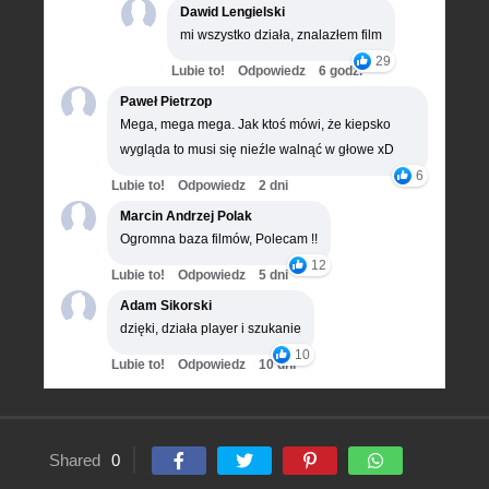
Dawid Lengielski
mi wszystko działa, znalazłem film
29
Lubie to!
Odpowiedz
6 godz.
Paweł Pietrzop
Mega, mega mega. Jak ktoś mówi, że kiepsko
wygląda to musi się nieźle walnąć w głowe xD
6
Lubie to!
Odpowiedz
2 dni
Marcin Andrzej Polak
Ogromna baza filmów, Polecam !!
12
Lubie to!
Odpowiedz
5 dni
Adam Sikorski
dzięki, działa player i szukanie
10
Lubie to!
Odpowiedz
10 dni
Shared
0