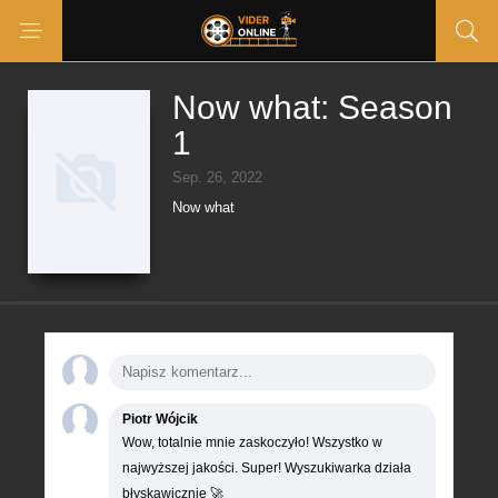
Now what: Season
1
Sep. 26, 2022
Now what
Piotr Wójcik
Wow, totalnie mnie zaskoczyło! Wszystko w
najwyższej jakości. Super! Wyszukiwarka działa
błyskawicznie 🚀