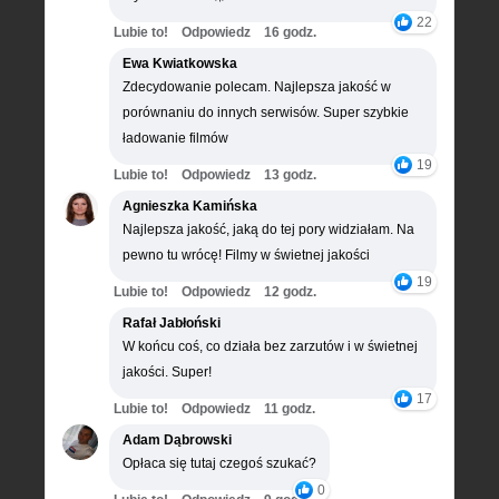
22
Lubie to!
Odpowiedz
16 godz.
Ewa Kwiatkowska
Zdecydowanie polecam. Najlepsza jakość w
porównaniu do innych serwisów. Super szybkie
ładowanie filmów
19
Lubie to!
Odpowiedz
13 godz.
Agnieszka Kamińska
Najlepsza jakość, jaką do tej pory widziałam. Na
pewno tu wrócę! Filmy w świetnej jakości
19
Lubie to!
Odpowiedz
12 godz.
Rafał Jabłoński
W końcu coś, co działa bez zarzutów i w świetnej
jakości. Super!
17
Lubie to!
Odpowiedz
11 godz.
Adam Dąbrowski
Opłaca się tutaj czegoś szukać?
0