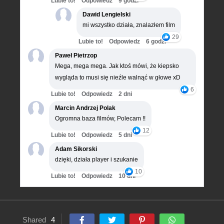
Lubie to!
Odpowiedz
9 godz.
Dawid Lengielski
mi wszystko działa, znalazłem film
29
Lubie to!
Odpowiedz
6 godz.
Paweł Pietrzop
Mega, mega mega. Jak ktoś mówi, że kiepsko
wygląda to musi się nieźle walnąć w głowe xD
6
Lubie to!
Odpowiedz
2 dni
Marcin Andrzej Polak
Ogromna baza filmów, Polecam !!
12
Lubie to!
Odpowiedz
5 dni
Adam Sikorski
dzięki, działa player i szukanie
10
Lubie to!
Odpowiedz
10 dni
Shared
4