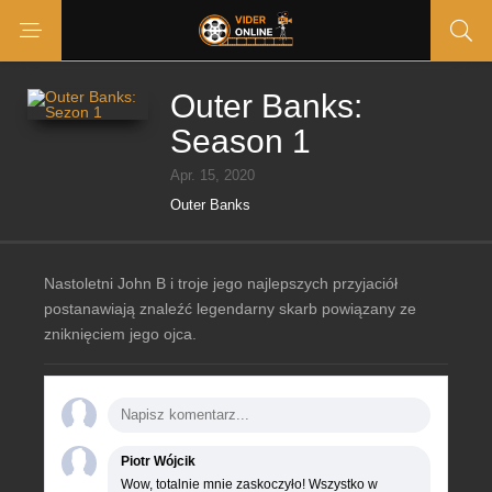
Outer Banks:
Season 1
Apr. 15, 2020
Outer Banks
Nastoletni John B i troje jego najlepszych przyjaciół
postanawiają znaleźć legendarny skarb powiązany ze
zniknięciem jego ojca.
Piotr Wójcik
Wow, totalnie mnie zaskoczyło! Wszystko w