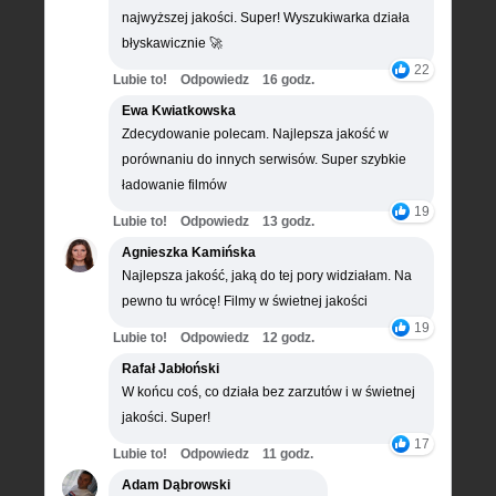
najwyższej jakości. Super! Wyszukiwarka działa
błyskawicznie 🚀
22
Lubie to!
Odpowiedz
16 godz.
Ewa Kwiatkowska
Zdecydowanie polecam. Najlepsza jakość w
porównaniu do innych serwisów. Super szybkie
ładowanie filmów
19
Lubie to!
Odpowiedz
13 godz.
Agnieszka Kamińska
Najlepsza jakość, jaką do tej pory widziałam. Na
pewno tu wrócę! Filmy w świetnej jakości
19
Lubie to!
Odpowiedz
12 godz.
Rafał Jabłoński
W końcu coś, co działa bez zarzutów i w świetnej
jakości. Super!
17
Lubie to!
Odpowiedz
11 godz.
Adam Dąbrowski