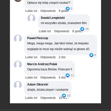
Opłaca się tutaj czegoś szukać?
0
Lubie to!
Odpowiedz
9 godz.
Dawid Lengielski
mi wszystko działa, znalazłem film
29
Lubie to!
Odpowiedz
6 godz.
Paweł Pietrzop
Mega, mega mega. Jak ktoś mówi, że kiepsko
wygląda to musi się nieźle walnąć w głowe xD
6
Lubie to!
Odpowiedz
2 dni
Marcin Andrzej Polak
Ogromna baza filmów, Polecam !!
12
Lubie to!
Odpowiedz
5 dni
Adam Sikorski
dzięki, działa player i szukanie
10
Lubie to!
Odpowiedz
10 dni