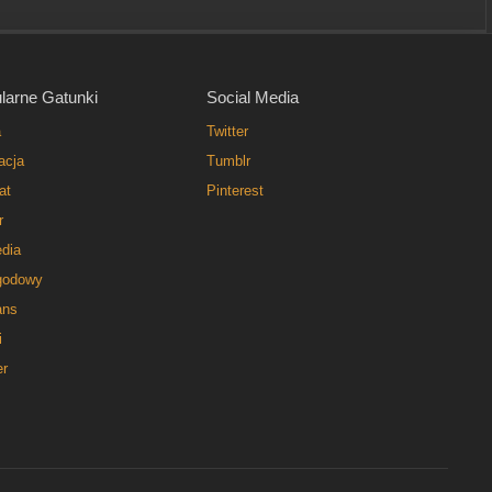
larne Gatunki
Social Media
a
Twitter
acja
Tumblr
at
Pinterest
r
dia
godowy
ns
i
er