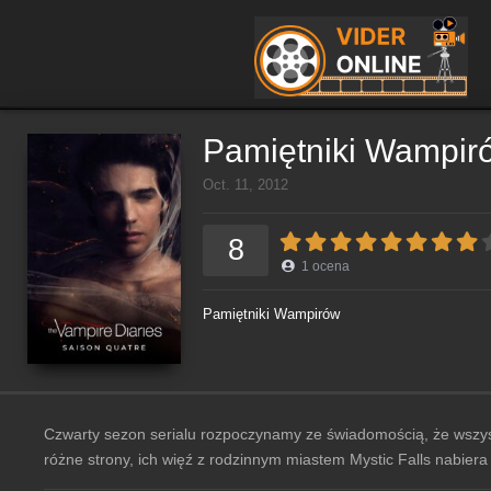
Pamiętniki Wampir
Oct. 11, 2012
8
1
ocena
Pamiętniki Wampirów
Czwarty sezon serialu rozpoczynamy ze świadomością, że wszystk
różne strony, ich więź z rodzinnym miastem Mystic Falls nabie