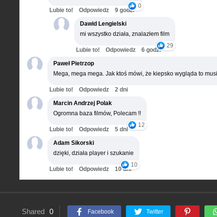
0
Lubie to!
Odpowiedz
9 godz.
Dawid Lengielski
mi wszystko działa, znalazłem film
29
Lubie to!
Odpowiedz
6 godz.
Paweł Pietrzop
Mega, mega mega. Jak ktoś mówi, że kiepsko wygląda to musi
Lubie to!
Odpowiedz
2 dni
Marcin Andrzej Polak
Ogromna baza filmów, Polecam !!
12
Lubie to!
Odpowiedz
5 dni
Adam Sikorski
dzięki, działa player i szukanie
10
Lubie to!
Odpowiedz
10 dni
Shared
0
Facebook
Twitter