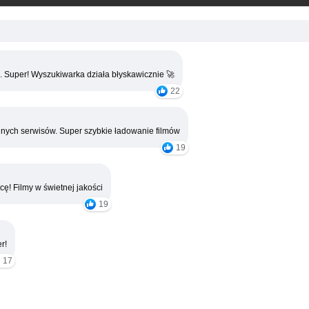
. Super! Wyszukiwarka działa błyskawicznie 🚀
22
nych serwisów. Super szybkie ładowanie filmów
19
cę! Filmy w świetnej jakości
19
r!
17