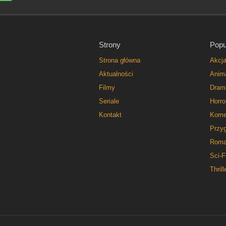
Strony
Popu
Strona główna
Akcj
Aktualności
Anim
Filmy
Dram
Seriale
Horro
Kontakt
Kome
Przy
Roma
Sci-F
Thrill