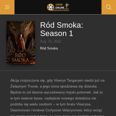
Ród Smoka:
Season 1
Aug. 21, 2022
Ród Smoka
Akcja rozpoczyna się, gdy Viserys Targaryen siedzi już na
Żelaznym Tronie, a jego żona spodziewa się dziecka.
Będzie to od dawna wyczekiwany męski potomek. Jak to
w tym świecie bywa, nadejście nowego dziedzica nie
podoba się wielu osobom – w tym bratu Viserysa,
Daemonowi i lordowi Corlysowi Velaryonowi, który wciąż