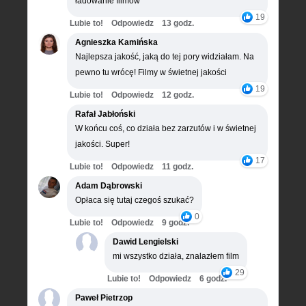
ładowanie filmów
19
Lubie to!
Odpowiedz
13 godz.
Agnieszka Kamińska
Najlepsza jakość, jaką do tej pory widziałam. Na
pewno tu wrócę! Filmy w świetnej jakości
19
Lubie to!
Odpowiedz
12 godz.
Rafał Jabłoński
W końcu coś, co działa bez zarzutów i w świetnej
jakości. Super!
17
Lubie to!
Odpowiedz
11 godz.
Adam Dąbrowski
Opłaca się tutaj czegoś szukać?
0
Lubie to!
Odpowiedz
9 godz.
Dawid Lengielski
mi wszystko działa, znalazłem film
29
Lubie to!
Odpowiedz
6 godz.
Paweł Pietrzop