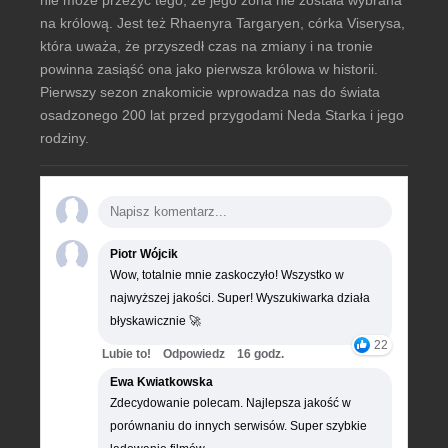
nie może przeżyć tego, że jego żona nie została wybrana
na królową. Jest też Rhaenyra Targaryen, córka Viserysa,
która uważa, że przyszedł czas na zmiany i na tronie
powinna zasiąść ona jako pierwsza królowa w historii.
Pierwszy sezon znakomicie wprowadza nas do świata
osadzonego 200 lat przed przygodami Neda Starka i jego
rodziny.
Piotr Wójcik
Wow, totalnie mnie zaskoczyło! Wszystko w
najwyższej jakości. Super! Wyszukiwarka działa
błyskawicznie 🚀
22
Lubie to!
Odpowiedz
16 godz.
Ewa Kwiatkowska
Zdecydowanie polecam. Najlepsza jakość w
porównaniu do innych serwisów. Super szybkie