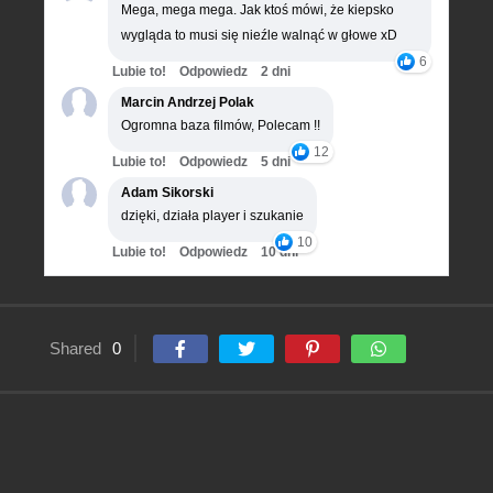
Mega, mega mega. Jak ktoś mówi, że kiepsko
wygląda to musi się nieźle walnąć w głowe xD
6
Lubie to!
Odpowiedz
2 dni
Marcin Andrzej Polak
Ogromna baza filmów, Polecam !!
12
Lubie to!
Odpowiedz
5 dni
Adam Sikorski
dzięki, działa player i szukanie
10
Lubie to!
Odpowiedz
10 dni
Shared
0