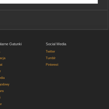
larne Gatunki
Social Media
a
Twitter
acja
Tumblr
at
Pinterest
r
dia
godowy
ns
i
er