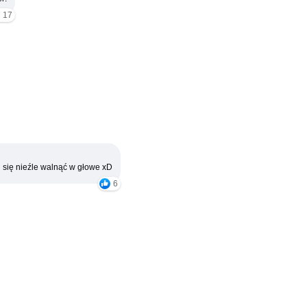
17
 się nieźle walnąć w głowe xD
6