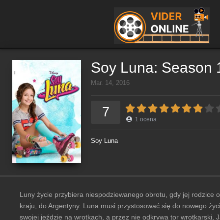
Soy Luna: Season 
Mar. 14, 2016
7
1
ocena
Soy Luna
Luny życie przybiera niespodziewanego obrotu, gdy jej rodzice 
kraju, do Argentyny. Luna musi przystosować się do nowego życia,
swojej jeździe na wrotkach, a przez nie odkrywa tor wrotkarski,