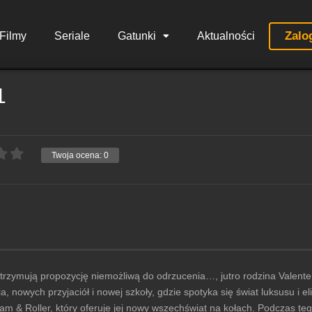
Zalo
Filmy
Seriale
Gatunki
Aktualności
1
Twoja ocena:
0
otrzymują propozycję niemożliwą do odrzucenia…, jutro rodzina Valent
 nowych przyjaciół i nowej szkoły, gdzie spotyka się świat luksusu i e
 Jam & Roller, który oferuje jej nowy wszechświat na kołach. Podczas 