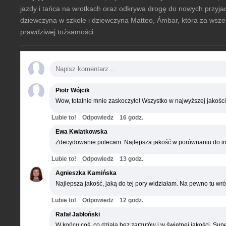
jazdy i tańca na wrotkach oraz odkrywa drogę do nowych przyjació
dziewczyna w szkole i dziewczyna Matteo, Ámbar, która za wsze
prawdziwej tożsamości.
Piotr Wójcik
Wow, totalnie mnie zaskoczyło! Wszystko w najwyższej jakości
Lubie to!
Odpowiedz
16 godz.
Ewa Kwiatkowska
Zdecydowanie polecam. Najlepsza jakość w porównaniu do in
Lubie to!
Odpowiedz
13 godz.
Agnieszka Kamińska
Najlepsza jakość, jaką do tej pory widziałam. Na pewno tu wró
Lubie to!
Odpowiedz
12 godz.
Rafał Jabłoński
W końcu coś, co działa bez zarzutów i w świetnej jakości. Supe