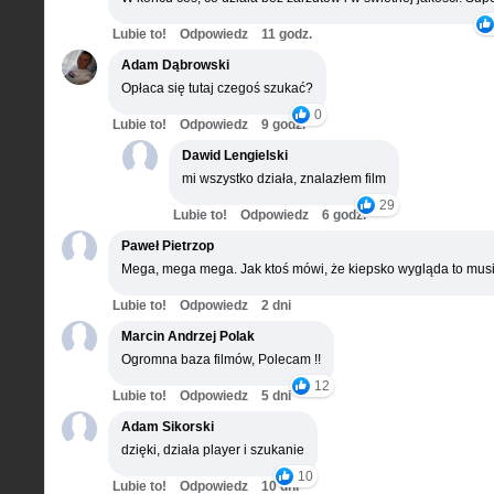
Lubie to!
Odpowiedz
11 godz.
Adam Dąbrowski
Opłaca się tutaj czegoś szukać?
0
Lubie to!
Odpowiedz
9 godz.
Dawid Lengielski
mi wszystko działa, znalazłem film
29
Lubie to!
Odpowiedz
6 godz.
Paweł Pietrzop
Mega, mega mega. Jak ktoś mówi, że kiepsko wygląda to musi
Lubie to!
Odpowiedz
2 dni
Marcin Andrzej Polak
Ogromna baza filmów, Polecam !!
12
Lubie to!
Odpowiedz
5 dni
Adam Sikorski
dzięki, działa player i szukanie
10
Lubie to!
Odpowiedz
10 dni