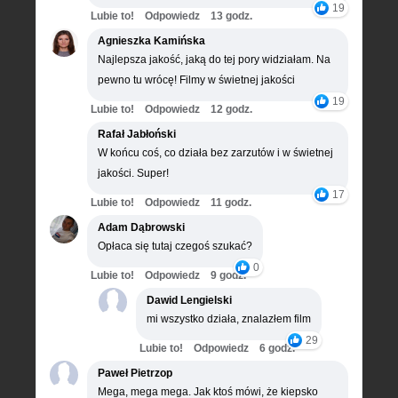
19
Lubie to!
Odpowiedz
13 godz.
Agnieszka Kamińska
Najlepsza jakość, jaką do tej pory widziałam. Na
pewno tu wrócę! Filmy w świetnej jakości
19
Lubie to!
Odpowiedz
12 godz.
Rafał Jabłoński
W końcu coś, co działa bez zarzutów i w świetnej
jakości. Super!
17
Lubie to!
Odpowiedz
11 godz.
Adam Dąbrowski
Opłaca się tutaj czegoś szukać?
0
Lubie to!
Odpowiedz
9 godz.
Dawid Lengielski
mi wszystko działa, znalazłem film
29
Lubie to!
Odpowiedz
6 godz.
Paweł Pietrzop
Mega, mega mega. Jak ktoś mówi, że kiepsko