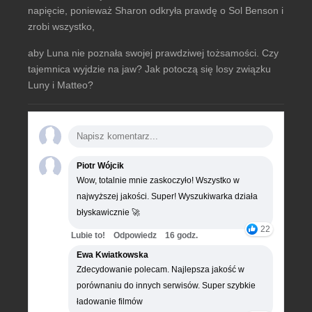
napięcie, ponieważ Sharon odkryła prawdę o Sol Benson i
zrobi wszystko,
aby Luna nie poznała swojej prawdziwej tożsamości. Czy
tajemnica wyjdzie na jaw? Jak potoczą się losy związku
Luny i Matteo?
Piotr Wójcik
Wow, totalnie mnie zaskoczyło! Wszystko w
najwyższej jakości. Super! Wyszukiwarka działa
błyskawicznie 🚀
22
Lubie to!
Odpowiedz
16 godz.
Ewa Kwiatkowska
Zdecydowanie polecam. Najlepsza jakość w
porównaniu do innych serwisów. Super szybkie
ładowanie filmów