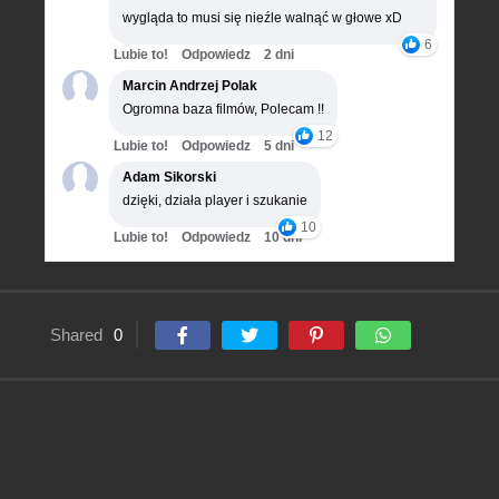
wygląda to musi się nieźle walnąć w głowe xD
6
Lubie to!
Odpowiedz
2 dni
Marcin Andrzej Polak
Ogromna baza filmów, Polecam !!
12
Lubie to!
Odpowiedz
5 dni
Adam Sikorski
dzięki, działa player i szukanie
10
Lubie to!
Odpowiedz
10 dni
Shared
0