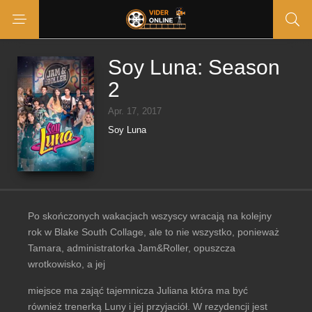
Soy Luna: Season
2
Apr. 17, 2017
Soy Luna
Po skończonych wakacjach wszyscy wracają na kolejny
rok w Blake South Collage, ale to nie wszystko, ponieważ
Tamara, administratorka Jam&Roller, opuszcza
wrotkowisko, a jej
miejsce ma zająć tajemnicza Juliana która ma być
również trenerką Luny i jej przyjaciół. W rezydencji jest