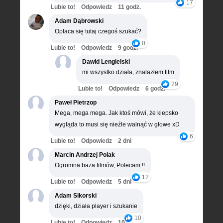
17
Lubie to!
Odpowiedz
11 godz.
Adam Dąbrowski
Opłaca się tutaj czegoś szukać?
0
Lubie to!
Odpowiedz
9 godz.
Dawid Lengielski
mi wszystko działa, znalazłem film
29
Lubie to!
Odpowiedz
6 godz.
Paweł Pietrzop
Mega, mega mega. Jak ktoś mówi, że kiepsko
wygląda to musi się nieźle walnąć w głowe xD
6
Lubie to!
Odpowiedz
2 dni
Marcin Andrzej Polak
Ogromna baza filmów, Polecam !!
12
Lubie to!
Odpowiedz
5 dni
Adam Sikorski
dzięki, działa player i szukanie
10
Lubie to!
Odpowiedz
10 dni