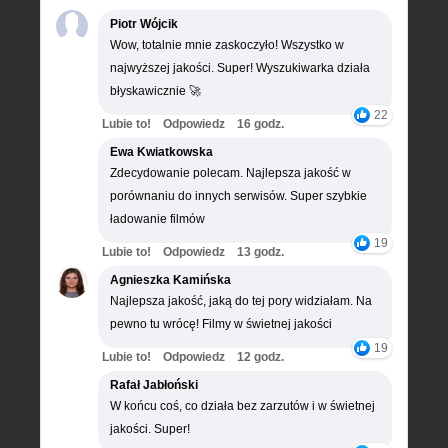
Piotr Wójcik
Wow, totalnie mnie zaskoczyło! Wszystko w
najwyższej jakości. Super! Wyszukiwarka działa
błyskawicznie 🚀
22
Lubie to!
Odpowiedz
16 godz.
Ewa Kwiatkowska
Zdecydowanie polecam. Najlepsza jakość w
porównaniu do innych serwisów. Super szybkie
ładowanie filmów
19
Lubie to!
Odpowiedz
13 godz.
Agnieszka Kamińska
Najlepsza jakość, jaką do tej pory widziałam. Na
pewno tu wrócę! Filmy w świetnej jakości
19
Lubie to!
Odpowiedz
12 godz.
Rafał Jabłoński
W końcu coś, co działa bez zarzutów i w świetnej
jakości. Super!