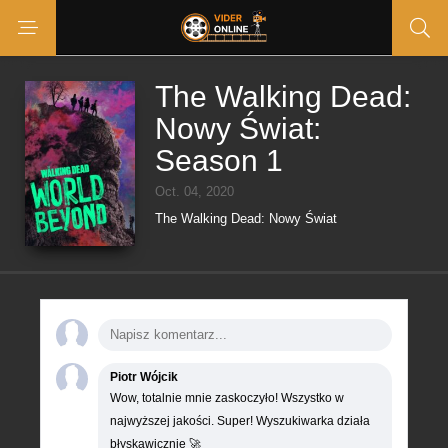
The Walking Dead:
Nowy Świat:
Season 1
Oct. 04, 2020
The Walking Dead: Nowy Świat
Piotr Wójcik
Wow, totalnie mnie zaskoczyło! Wszystko w
najwyższej jakości. Super! Wyszukiwarka działa
błyskawicznie 🚀