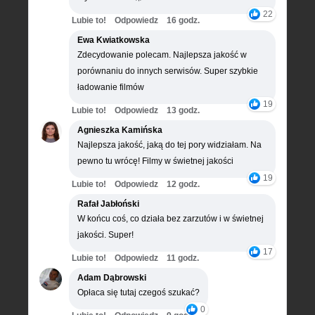
22
Lubie to!
Odpowiedz
16 godz.
Ewa Kwiatkowska
Zdecydowanie polecam. Najlepsza jakość w
porównaniu do innych serwisów. Super szybkie
ładowanie filmów
19
Lubie to!
Odpowiedz
13 godz.
Agnieszka Kamińska
Najlepsza jakość, jaką do tej pory widziałam. Na
pewno tu wrócę! Filmy w świetnej jakości
19
Lubie to!
Odpowiedz
12 godz.
Rafał Jabłoński
W końcu coś, co działa bez zarzutów i w świetnej
jakości. Super!
17
Lubie to!
Odpowiedz
11 godz.
Adam Dąbrowski
Opłaca się tutaj czegoś szukać?
0