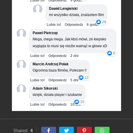
Lubie to!
Odpowiedz
9 godz.
Dawid Lengielski
mi wszystko działa, znalazłem film
29
Lubie to!
Odpowiedz
6 godz.
Paweł Pietrzop
Mega, mega mega. Jak ktoś mówi, że kiepsko
wygląda to musi się nieźle walnąć w głowe xD
6
Lubie to!
Odpowiedz
2 dni
Marcin Andrzej Polak
Ogromna baza filmów, Polecam !!
12
Lubie to!
Odpowiedz
5 dni
Adam Sikorski
dzięki, działa player i szukanie
10
Lubie to!
Odpowiedz
10 dni
Shared
4