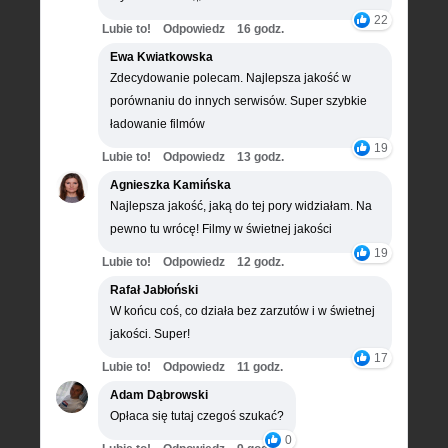
22
Lubie to!
Odpowiedz
16 godz.
Ewa Kwiatkowska
Zdecydowanie polecam. Najlepsza jakość w
porównaniu do innych serwisów. Super szybkie
ładowanie filmów
19
Lubie to!
Odpowiedz
13 godz.
Agnieszka Kamińska
Najlepsza jakość, jaką do tej pory widziałam. Na
pewno tu wrócę! Filmy w świetnej jakości
19
Lubie to!
Odpowiedz
12 godz.
Rafał Jabłoński
W końcu coś, co działa bez zarzutów i w świetnej
jakości. Super!
17
Lubie to!
Odpowiedz
11 godz.
Adam Dąbrowski
Opłaca się tutaj czegoś szukać?
0