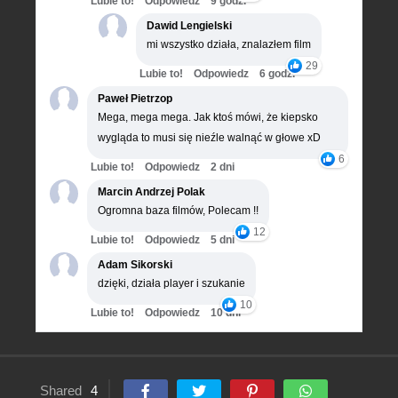
Lubie to!
Odpowiedz
9 godz.
Dawid Lengielski
mi wszystko działa, znalazłem film
29
Lubie to!
Odpowiedz
6 godz.
Paweł Pietrzop
Mega, mega mega. Jak ktoś mówi, że kiepsko
wygląda to musi się nieźle walnąć w głowe xD
6
Lubie to!
Odpowiedz
2 dni
Marcin Andrzej Polak
Ogromna baza filmów, Polecam !!
12
Lubie to!
Odpowiedz
5 dni
Adam Sikorski
dzięki, działa player i szukanie
10
Lubie to!
Odpowiedz
10 dni
Shared
4