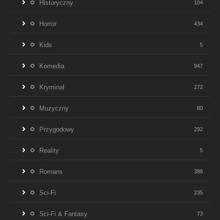
Historyczny
104
Horror
434
Kids
5
Komedia
947
Kryminał
272
Muzyczny
80
Przygodowy
292
Reality
5
Romans
388
Sci-Fi
235
Sci-Fi & Fantasy
73