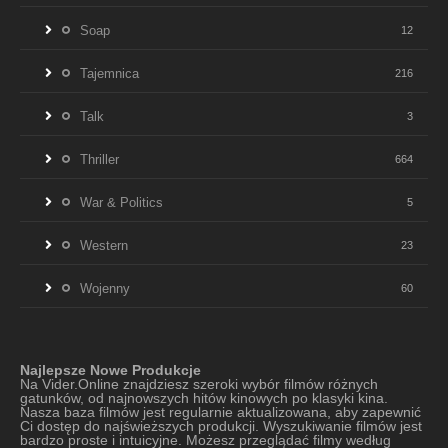
Soap
12
Tajemnica
216
Talk
3
Thriller
664
War & Politics
5
Western
23
Wojenny
60
Najlepsze Nowe Produkcje
Na Vider.Online znajdziesz szeroki wybór filmów różnych
gatunków, od najnowszych hitów kinowych po klasyki kina.
Nasza baza filmów jest regularnie aktualizowana, aby zapewnić
Ci dostęp do najświeższych produkcji. Wyszukiwanie filmów jest
bardzo proste i intuicyjne. Możesz przeglądać filmy według