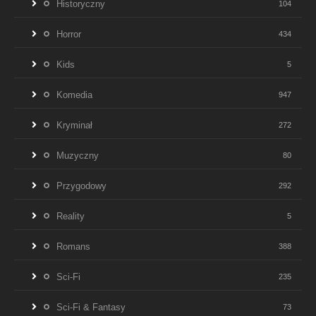
Historyczny
104
Horror
434
Kids
5
Komedia
947
Kryminał
272
Muzyczny
80
Przygodowy
292
Reality
5
Romans
388
Sci-Fi
235
Sci-Fi & Fantasy
73