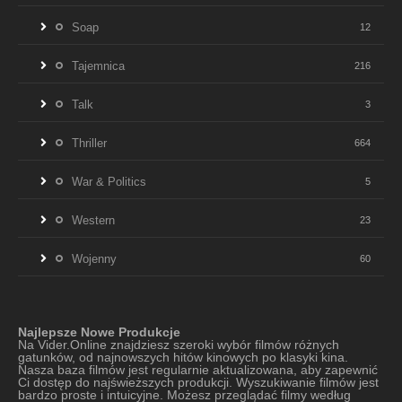
Soap
12
Tajemnica
216
Talk
3
Thriller
664
War & Politics
5
Western
23
Wojenny
60
Najlepsze Nowe Produkcje
Na Vider.Online znajdziesz szeroki wybór filmów różnych
gatunków, od najnowszych hitów kinowych po klasyki kina.
Nasza baza filmów jest regularnie aktualizowana, aby zapewnić
Ci dostęp do najświeższych produkcji. Wyszukiwanie filmów jest
bardzo proste i intuicyjne. Możesz przeglądać filmy według