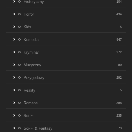
Historyczny
104
Horror
434
Kids
5
Komedia
947
Kryminał
272
Muzyczny
80
Przygodowy
292
Reality
5
Romans
388
Sci-Fi
235
Sci-Fi & Fantasy
73