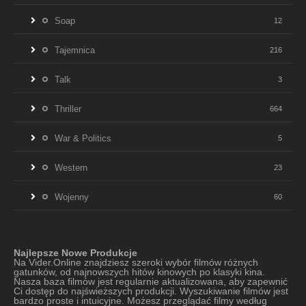
Soap
12
Tajemnica
216
Talk
3
Thriller
664
War & Politics
5
Western
23
Wojenny
60
Najlepsze Nowe Produkcje
Na Vider.Online znajdziesz szeroki wybór filmów różnych
gatunków, od najnowszych hitów kinowych po klasyki kina.
Nasza baza filmów jest regularnie aktualizowana, aby zapewnić
Ci dostęp do najświeższych produkcji. Wyszukiwanie filmów jest
bardzo proste i intuicyjne. Możesz przeglądać filmy według