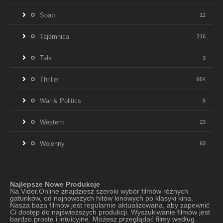
Soap
12
Tajemnica
216
Talk
3
Thriller
664
War & Politics
5
Western
23
Wojenny
60
Najlepsze Nowe Produkcje
Na Vider.Online znajdziesz szeroki wybór filmów różnych
gatunków, od najnowszych hitów kinowych po klasyki kina.
Nasza baza filmów jest regularnie aktualizowana, aby zapewnić
Ci dostęp do najświeższych produkcji. Wyszukiwanie filmów jest
bardzo proste i intuicyjne. Możesz przeglądać filmy według