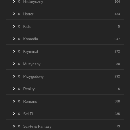
Historyczny
104
Horror
434
Kids
5
Komedia
947
Kryminał
272
Muzyczny
80
Przygodowy
292
Reality
5
Romans
388
Sci-Fi
235
Sci-Fi & Fantasy
73