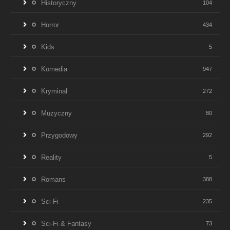
Historyczny
104
Horror
434
Kids
5
Komedia
947
Kryminał
272
Muzyczny
80
Przygodowy
292
Reality
5
Romans
388
Sci-Fi
235
Sci-Fi & Fantasy
73