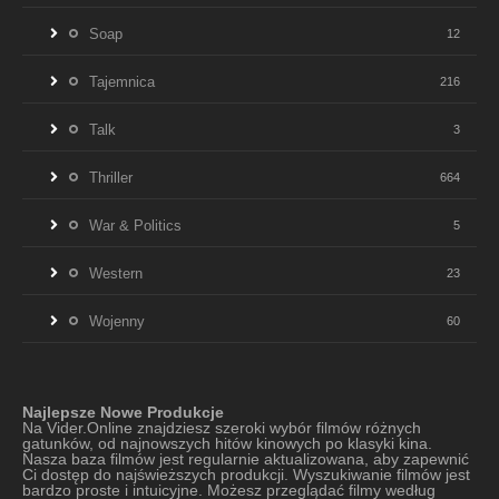
Soap
12
Tajemnica
216
Talk
3
Thriller
664
War & Politics
5
Western
23
Wojenny
60
Najlepsze Nowe Produkcje
Na Vider.Online znajdziesz szeroki wybór filmów różnych
gatunków, od najnowszych hitów kinowych po klasyki kina.
Nasza baza filmów jest regularnie aktualizowana, aby zapewnić
Ci dostęp do najświeższych produkcji. Wyszukiwanie filmów jest
bardzo proste i intuicyjne. Możesz przeglądać filmy według