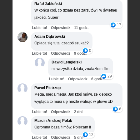
Rafał Jabłoński
W końcu coś, co działa bez zarzutów i w świetnej
jakości. Super!
17
Lubie to!
Odpowiedz
11 godz.
Adam Dąbrowski
Opłaca się tutaj czegoś szukać?
0
Lubie to!
Odpowiedz
9 godz.
Dawid Lengielski
mi wszystko działa, znalazłem film
29
Lubie to!
Odpowiedz
6 godz.
Paweł Pietrzop
Mega, mega mega. Jak ktoś mówi, że kiepsko
wygląda to musi się nieźle walnąć w głowe xD
6
Lubie to!
Odpowiedz
2 dni
Marcin Andrzej Polak
Ogromna baza filmów, Polecam !!
12
Lubie to!
Odpowiedz
5 dni