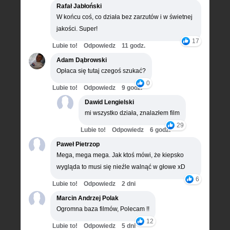
Rafał Jabłoński
W końcu coś, co działa bez zarzutów i w świetnej
jakości. Super!
17
Lubie to!
Odpowiedz
11 godz.
Adam Dąbrowski
Opłaca się tutaj czegoś szukać?
0
Lubie to!
Odpowiedz
9 godz.
Dawid Lengielski
mi wszystko działa, znalazłem film
29
Lubie to!
Odpowiedz
6 godz.
Paweł Pietrzop
Mega, mega mega. Jak ktoś mówi, że kiepsko
wygląda to musi się nieźle walnąć w głowe xD
6
Lubie to!
Odpowiedz
2 dni
Marcin Andrzej Polak
Ogromna baza filmów, Polecam !!
12
Lubie to!
Odpowiedz
5 dni