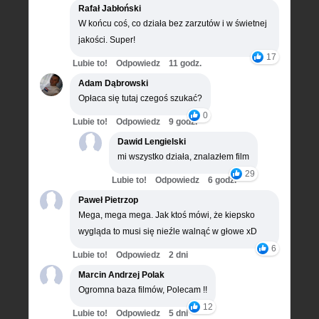
Rafał Jabłoński
W końcu coś, co działa bez zarzutów i w świetnej
jakości. Super!
17
Lubie to!
Odpowiedz
11 godz.
Adam Dąbrowski
Opłaca się tutaj czegoś szukać?
0
Lubie to!
Odpowiedz
9 godz.
Dawid Lengielski
mi wszystko działa, znalazłem film
29
Lubie to!
Odpowiedz
6 godz.
Paweł Pietrzop
Mega, mega mega. Jak ktoś mówi, że kiepsko
wygląda to musi się nieźle walnąć w głowe xD
6
Lubie to!
Odpowiedz
2 dni
Marcin Andrzej Polak
Ogromna baza filmów, Polecam !!
12
Lubie to!
Odpowiedz
5 dni