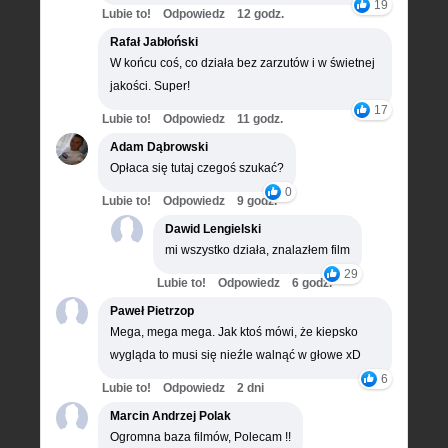
19
Lubie to!
Odpowiedz
12 godz.
Rafał Jabłoński
W końcu coś, co działa bez zarzutów i w świetnej
jakości. Super!
17
Lubie to!
Odpowiedz
11 godz.
Adam Dąbrowski
Opłaca się tutaj czegoś szukać?
0
Lubie to!
Odpowiedz
9 godz.
Dawid Lengielski
mi wszystko działa, znalazłem film
29
Lubie to!
Odpowiedz
6 godz.
Paweł Pietrzop
Mega, mega mega. Jak ktoś mówi, że kiepsko
wygląda to musi się nieźle walnąć w głowe xD
6
Lubie to!
Odpowiedz
2 dni
Marcin Andrzej Polak
Ogromna baza filmów, Polecam !!