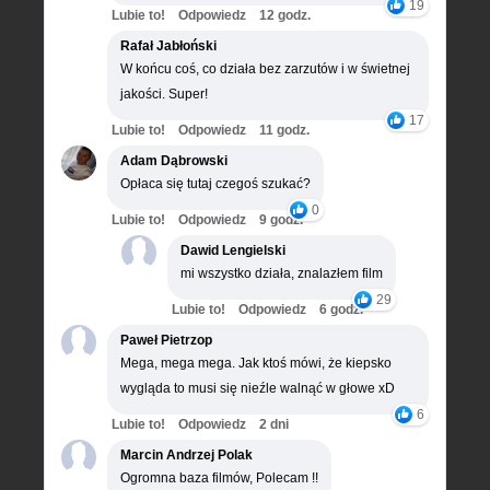
19
Lubie to!
Odpowiedz
12 godz.
Rafał Jabłoński
W końcu coś, co działa bez zarzutów i w świetnej
jakości. Super!
17
Lubie to!
Odpowiedz
11 godz.
Adam Dąbrowski
Opłaca się tutaj czegoś szukać?
0
Lubie to!
Odpowiedz
9 godz.
Dawid Lengielski
mi wszystko działa, znalazłem film
29
Lubie to!
Odpowiedz
6 godz.
Paweł Pietrzop
Mega, mega mega. Jak ktoś mówi, że kiepsko
wygląda to musi się nieźle walnąć w głowe xD
6
Lubie to!
Odpowiedz
2 dni
Marcin Andrzej Polak
Ogromna baza filmów, Polecam !!