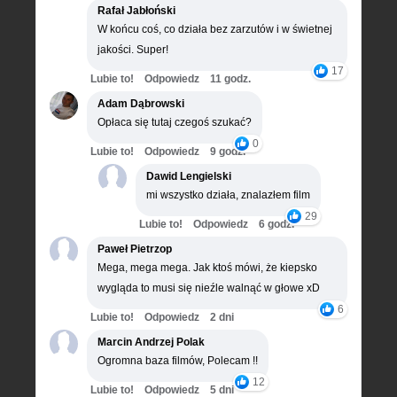
Rafał Jabłoński
W końcu coś, co działa bez zarzutów i w świetnej
jakości. Super!
17
Lubie to!
Odpowiedz
11 godz.
Adam Dąbrowski
Opłaca się tutaj czegoś szukać?
0
Lubie to!
Odpowiedz
9 godz.
Dawid Lengielski
mi wszystko działa, znalazłem film
29
Lubie to!
Odpowiedz
6 godz.
Paweł Pietrzop
Mega, mega mega. Jak ktoś mówi, że kiepsko
wygląda to musi się nieźle walnąć w głowe xD
6
Lubie to!
Odpowiedz
2 dni
Marcin Andrzej Polak
Ogromna baza filmów, Polecam !!
12
Lubie to!
Odpowiedz
5 dni