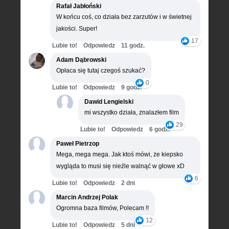
Rafał Jabłoński
W końcu coś, co działa bez zarzutów i w świetnej
jakości. Super!
17
Lubie to!
Odpowiedz
11 godz.
Adam Dąbrowski
Opłaca się tutaj czegoś szukać?
0
Lubie to!
Odpowiedz
9 godz.
Dawid Lengielski
mi wszystko działa, znalazłem film
29
Lubie to!
Odpowiedz
6 godz.
Paweł Pietrzop
Mega, mega mega. Jak ktoś mówi, że kiepsko
wygląda to musi się nieźle walnąć w głowe xD
6
Lubie to!
Odpowiedz
2 dni
Marcin Andrzej Polak
Ogromna baza filmów, Polecam !!
12
Lubie to!
Odpowiedz
5 dni