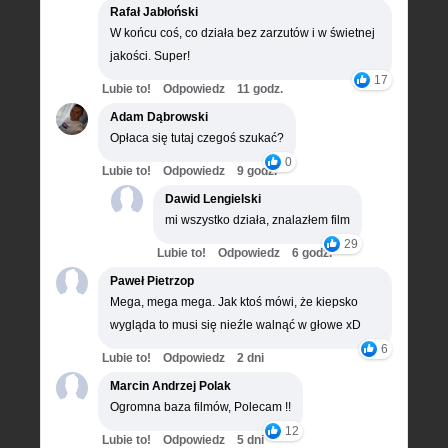
Rafał Jabłoński
W końcu coś, co działa bez zarzutów i w świetnej
jakości. Super!
17
Lubie to!
Odpowiedz
11 godz.
Adam Dąbrowski
Opłaca się tutaj czegoś szukać?
0
Lubie to!
Odpowiedz
9 godz.
Dawid Lengielski
mi wszystko działa, znalazłem film
29
Lubie to!
Odpowiedz
6 godz.
Paweł Pietrzop
Mega, mega mega. Jak ktoś mówi, że kiepsko
wygląda to musi się nieźle walnąć w głowe xD
6
Lubie to!
Odpowiedz
2 dni
Marcin Andrzej Polak
Ogromna baza filmów, Polecam !!
12
Lubie to!
Odpowiedz
5 dni