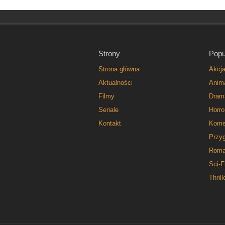
Strony
Popu
Strona główna
Akcj
Aktualności
Anim
Filmy
Dram
Seriale
Horro
Kontakt
Kome
Przy
Roma
Sci-F
Thrill