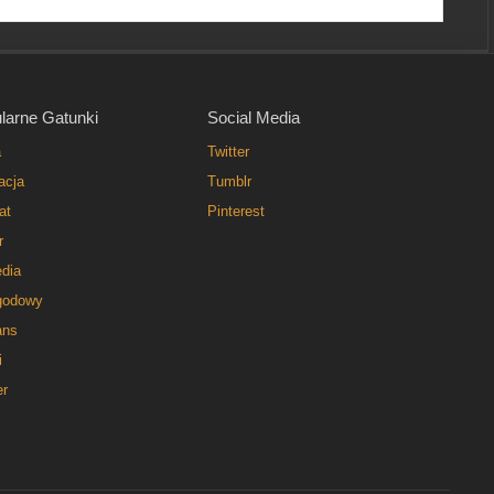
larne Gatunki
Social Media
a
Twitter
acja
Tumblr
at
Pinterest
r
dia
godowy
ns
i
er