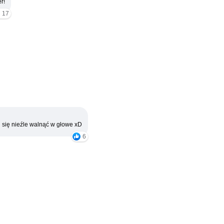
r!
17
 się nieźle walnąć w głowe xD
6