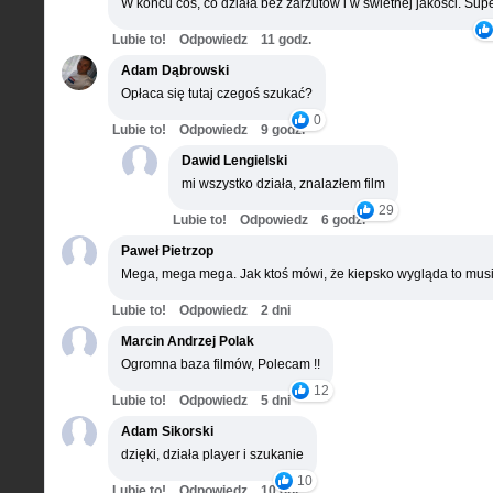
W końcu coś, co działa bez zarzutów i w świetnej jakości. Supe
Lubie to!
Odpowiedz
11 godz.
Adam Dąbrowski
Opłaca się tutaj czegoś szukać?
0
Lubie to!
Odpowiedz
9 godz.
Dawid Lengielski
mi wszystko działa, znalazłem film
29
Lubie to!
Odpowiedz
6 godz.
Paweł Pietrzop
Mega, mega mega. Jak ktoś mówi, że kiepsko wygląda to musi
Lubie to!
Odpowiedz
2 dni
Marcin Andrzej Polak
Ogromna baza filmów, Polecam !!
12
Lubie to!
Odpowiedz
5 dni
Adam Sikorski
dzięki, działa player i szukanie
10
Lubie to!
Odpowiedz
10 dni