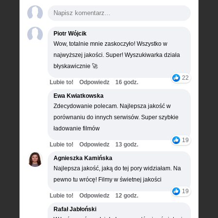
Piotr Wójcik
Wow, totalnie mnie zaskoczyło! Wszystko w
najwyższej jakości. Super! Wyszukiwarka działa
błyskawicznie 🚀
22
Lubie to!
Odpowiedz
16 godz.
Ewa Kwiatkowska
Zdecydowanie polecam. Najlepsza jakość w
porównaniu do innych serwisów. Super szybkie
ładowanie filmów
19
Lubie to!
Odpowiedz
13 godz.
Agnieszka Kamińska
Najlepsza jakość, jaką do tej pory widziałam. Na
pewno tu wrócę! Filmy w świetnej jakości
19
Lubie to!
Odpowiedz
12 godz.
Rafał Jabłoński