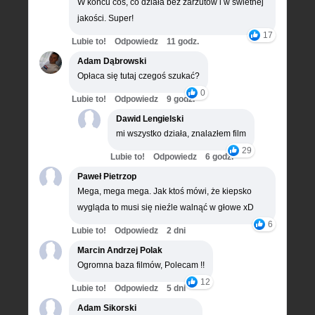
W końcu coś, co działa bez zarzutów i w świetnej
jakości. Super!
17
Lubie to!
Odpowiedz
11 godz.
Adam Dąbrowski
Opłaca się tutaj czegoś szukać?
0
Lubie to!
Odpowiedz
9 godz.
Dawid Lengielski
mi wszystko działa, znalazłem film
29
Lubie to!
Odpowiedz
6 godz.
Paweł Pietrzop
Mega, mega mega. Jak ktoś mówi, że kiepsko
wygląda to musi się nieźle walnąć w głowe xD
6
Lubie to!
Odpowiedz
2 dni
Marcin Andrzej Polak
Ogromna baza filmów, Polecam !!
12
Lubie to!
Odpowiedz
5 dni
Adam Sikorski