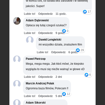
W końcu coś, co działa bez zarzutów i w świetnej
jakości. Super!
17
Lubie to!
Odpowiedz
11 godz.
Adam Dąbrowski
Opłaca się tutaj czegoś szukać?
0
Lubie to!
Odpowiedz
9 godz.
Dawid Lengielski
mi wszystko działa, znalazłem film
29
Lubie to!
Odpowiedz
6 godz.
Paweł Pietrzop
Mega, mega mega. Jak ktoś mówi, że kiepsko
wygląda to musi się nieźle walnąć w głowe xD
6
Lubie to!
Odpowiedz
2 dni
Marcin Andrzej Polak
Ogromna baza filmów, Polecam !!
12
Lubie to!
Odpowiedz
5 dni
Adam Sikorski