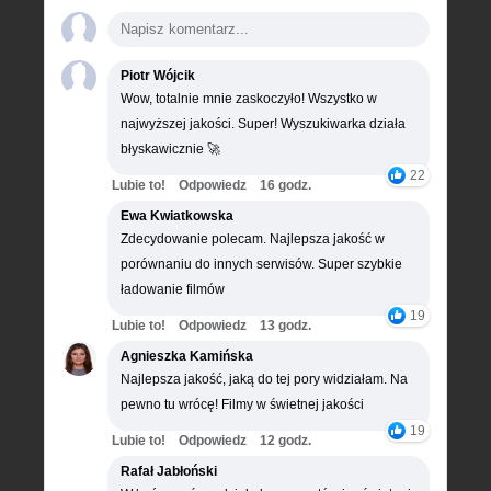
Piotr Wójcik
Wow, totalnie mnie zaskoczyło! Wszystko w
najwyższej jakości. Super! Wyszukiwarka działa
błyskawicznie 🚀
22
Lubie to!
Odpowiedz
16 godz.
Ewa Kwiatkowska
Zdecydowanie polecam. Najlepsza jakość w
porównaniu do innych serwisów. Super szybkie
ładowanie filmów
19
Lubie to!
Odpowiedz
13 godz.
Agnieszka Kamińska
Najlepsza jakość, jaką do tej pory widziałam. Na
pewno tu wrócę! Filmy w świetnej jakości
19
Lubie to!
Odpowiedz
12 godz.
Rafał Jabłoński