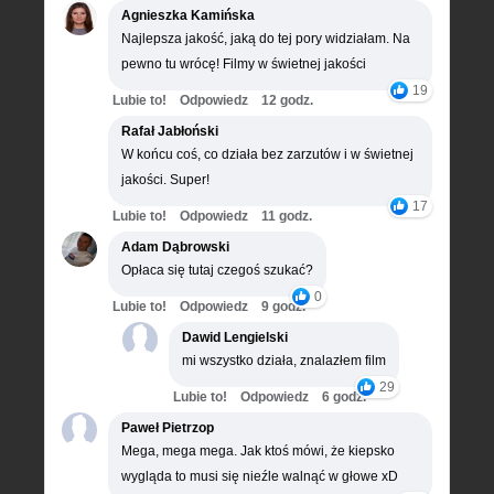
Agnieszka Kamińska
Najlepsza jakość, jaką do tej pory widziałam. Na
pewno tu wrócę! Filmy w świetnej jakości
19
Lubie to!
Odpowiedz
12 godz.
Rafał Jabłoński
W końcu coś, co działa bez zarzutów i w świetnej
jakości. Super!
17
Lubie to!
Odpowiedz
11 godz.
Adam Dąbrowski
Opłaca się tutaj czegoś szukać?
0
Lubie to!
Odpowiedz
9 godz.
Dawid Lengielski
mi wszystko działa, znalazłem film
29
Lubie to!
Odpowiedz
6 godz.
Paweł Pietrzop
Mega, mega mega. Jak ktoś mówi, że kiepsko
wygląda to musi się nieźle walnąć w głowe xD