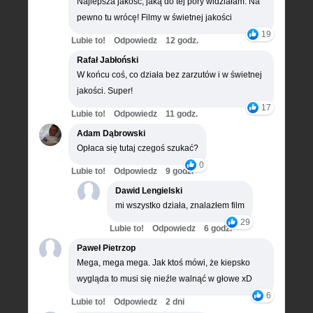
Najlepsza jakość, jaką do tej pory widziałam. Na
pewno tu wrócę! Filmy w świetnej jakości
19
Lubie to!
Odpowiedz
12 godz.
Rafał Jabłoński
W końcu coś, co działa bez zarzutów i w świetnej
jakości. Super!
17
Lubie to!
Odpowiedz
11 godz.
Adam Dąbrowski
Opłaca się tutaj czegoś szukać?
0
Lubie to!
Odpowiedz
9 godz.
Dawid Lengielski
mi wszystko działa, znalazłem film
29
Lubie to!
Odpowiedz
6 godz.
Paweł Pietrzop
Mega, mega mega. Jak ktoś mówi, że kiepsko
wygląda to musi się nieźle walnąć w głowe xD
6
Lubie to!
Odpowiedz
2 dni