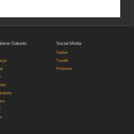
larne Gatunki
Social Media
a
Twitter
acja
Tumblr
at
Pinterest
r
dia
godowy
ns
i
er