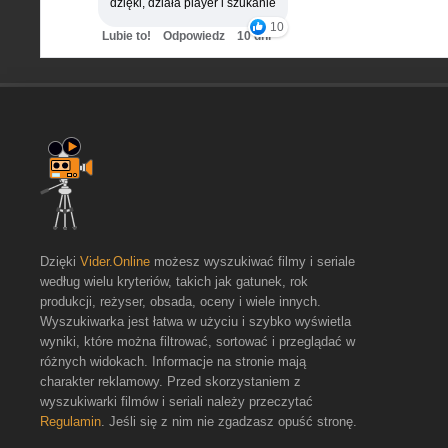
dzięki, działa player i szukanie
10
Lubie to!
Odpowiedz
10 dni
Dzięki
Vider.Online
możesz wyszukiwać filmy i seriale
według wielu kryteriów, takich jak gatunek, rok
produkcji, reżyser, obsada, oceny i wiele innych.
Wyszukiwarka jest łatwa w użyciu i szybko wyświetla
wyniki, które można filtrować, sortować i przeglądać w
różnych widokach. Informacje na stronie mają
charakter reklamowy. Przed skorzystaniem z
wyszukiwarki filmów i seriali należy przeczytać
Regulamin
. Jeśli się z nim nie zgadzasz opuść stronę.