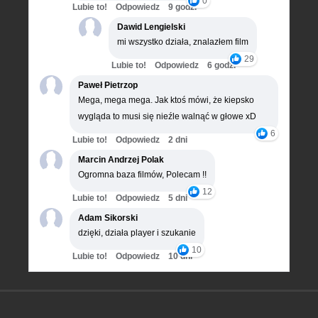
0
Lubie to!
Odpowiedz
9 godz.
Dawid Lengielski
mi wszystko działa, znalazłem film
29
Lubie to!
Odpowiedz
6 godz.
Paweł Pietrzop
Mega, mega mega. Jak ktoś mówi, że kiepsko
wygląda to musi się nieźle walnąć w głowe xD
6
Lubie to!
Odpowiedz
2 dni
Marcin Andrzej Polak
Ogromna baza filmów, Polecam !!
12
Lubie to!
Odpowiedz
5 dni
Adam Sikorski
dzięki, działa player i szukanie
10
Lubie to!
Odpowiedz
10 dni