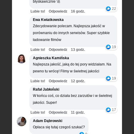
błyskawicznie 🚀
22
Lubie to!
Odpowiedz
16 godz.
Ewa Kwiatkowska
Zdecydowanie polecam. Najlepsza jakość w
porównaniu do innych serwisów. Super szybkie
ładowanie filmów
19
Lubie to!
Odpowiedz
13 godz.
Agnieszka Kamińska
Najlepsza jakość, jaką do tej pory widziałam. Na
pewno tu wrócę! Filmy w świetnej jakości
19
Lubie to!
Odpowiedz
12 godz.
Rafał Jabłoński
W końcu coś, co działa bez zarzutów i w świetnej
jakości. Super!
17
Lubie to!
Odpowiedz
11 godz.
Adam Dąbrowski
Opłaca się tutaj czegoś szukać?