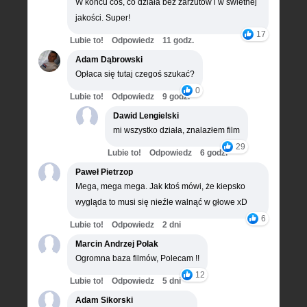
W końcu coś, co działa bez zarzutów i w świetnej
jakości. Super!
17
Lubie to!
Odpowiedz
11 godz.
Adam Dąbrowski
Opłaca się tutaj czegoś szukać?
0
Lubie to!
Odpowiedz
9 godz.
Dawid Lengielski
mi wszystko działa, znalazłem film
29
Lubie to!
Odpowiedz
6 godz.
Paweł Pietrzop
Mega, mega mega. Jak ktoś mówi, że kiepsko
wygląda to musi się nieźle walnąć w głowe xD
6
Lubie to!
Odpowiedz
2 dni
Marcin Andrzej Polak
Ogromna baza filmów, Polecam !!
12
Lubie to!
Odpowiedz
5 dni
Adam Sikorski