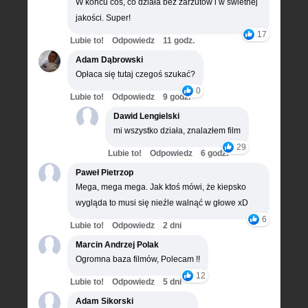
W końcu coś, co działa bez zarzutów i w świetnej
jakości. Super!
17
Lubie to!
Odpowiedz
11 godz.
Adam Dąbrowski
Opłaca się tutaj czegoś szukać?
0
Lubie to!
Odpowiedz
9 godz.
Dawid Lengielski
mi wszystko działa, znalazłem film
29
Lubie to!
Odpowiedz
6 godz.
Paweł Pietrzop
Mega, mega mega. Jak ktoś mówi, że kiepsko
wygląda to musi się nieźle walnąć w głowe xD
6
Lubie to!
Odpowiedz
2 dni
Marcin Andrzej Polak
Ogromna baza filmów, Polecam !!
12
Lubie to!
Odpowiedz
5 dni
Adam Sikorski