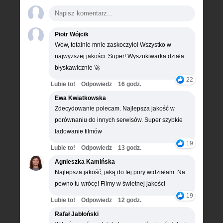
Piotr Wójcik
Wow, totalnie mnie zaskoczyło! Wszystko w
najwyższej jakości. Super! Wyszukiwarka działa
błyskawicznie 🚀
22
Lubie to!
Odpowiedz
16 godz.
Ewa Kwiatkowska
Zdecydowanie polecam. Najlepsza jakość w
porównaniu do innych serwisów. Super szybkie
ładowanie filmów
19
Lubie to!
Odpowiedz
13 godz.
Agnieszka Kamińska
Najlepsza jakość, jaką do tej pory widziałam. Na
pewno tu wrócę! Filmy w świetnej jakości
19
Lubie to!
Odpowiedz
12 godz.
Rafał Jabłoński