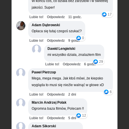
W końcu coś, co działa bez zarzutów i w świetnej
jakości. Super!
17
Lubie to!
Odpowiedz
11 godz.
Adam Dąbrowski
Opłaca się tutaj czegoś szukać?
0
Lubie to!
Odpowiedz
9 godz.
Dawid Lengielski
mi wszystko działa, znalazłem film
29
Lubie to!
Odpowiedz
6 godz.
Paweł Pietrzop
Mega, mega mega. Jak ktoś mówi, że kiepsko
wygląda to musi się nieźle walnąć w głowe xD
6
Lubie to!
Odpowiedz
2 dni
Marcin Andrzej Polak
Ogromna baza filmów, Polecam !!
12
Lubie to!
Odpowiedz
5 dni
Adam Sikorski