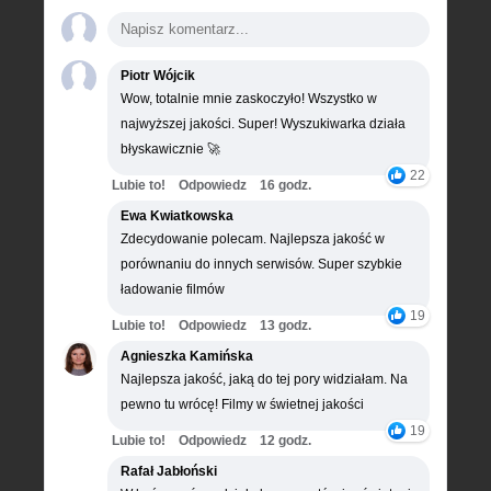
Piotr Wójcik
Wow, totalnie mnie zaskoczyło! Wszystko w
najwyższej jakości. Super! Wyszukiwarka działa
błyskawicznie 🚀
22
Lubie to!
Odpowiedz
16 godz.
Ewa Kwiatkowska
Zdecydowanie polecam. Najlepsza jakość w
porównaniu do innych serwisów. Super szybkie
ładowanie filmów
19
Lubie to!
Odpowiedz
13 godz.
Agnieszka Kamińska
Najlepsza jakość, jaką do tej pory widziałam. Na
pewno tu wrócę! Filmy w świetnej jakości
19
Lubie to!
Odpowiedz
12 godz.
Rafał Jabłoński