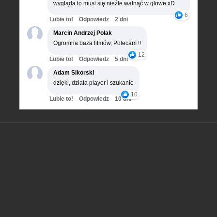
wygląda to musi się nieźle walnąć w głowe xD
6
Lubie to!
Odpowiedz
2 dni
Marcin Andrzej Polak
Ogromna baza filmów, Polecam !!
12
Lubie to!
Odpowiedz
5 dni
Adam Sikorski
dzięki, działa player i szukanie
10
Lubie to!
Odpowiedz
10 dni