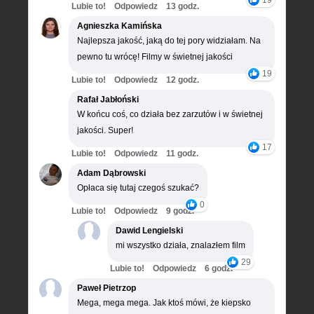
Lubie to!
Odpowiedz
13 godz.
Agnieszka Kamińska
Najlepsza jakość, jaką do tej pory widziałam. Na
pewno tu wrócę! Filmy w świetnej jakości
19
Lubie to!
Odpowiedz
12 godz.
Rafał Jabłoński
W końcu coś, co działa bez zarzutów i w świetnej
jakości. Super!
17
Lubie to!
Odpowiedz
11 godz.
Adam Dąbrowski
Opłaca się tutaj czegoś szukać?
0
Lubie to!
Odpowiedz
9 godz.
Dawid Lengielski
mi wszystko działa, znalazłem film
29
Lubie to!
Odpowiedz
6 godz.
Paweł Pietrzop
Mega, mega mega. Jak ktoś mówi, że kiepsko