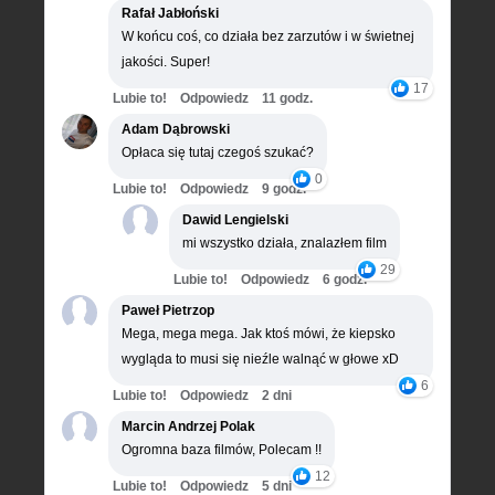
Rafał Jabłoński
W końcu coś, co działa bez zarzutów i w świetnej
jakości. Super!
17
Lubie to!
Odpowiedz
11 godz.
Adam Dąbrowski
Opłaca się tutaj czegoś szukać?
0
Lubie to!
Odpowiedz
9 godz.
Dawid Lengielski
mi wszystko działa, znalazłem film
29
Lubie to!
Odpowiedz
6 godz.
Paweł Pietrzop
Mega, mega mega. Jak ktoś mówi, że kiepsko
wygląda to musi się nieźle walnąć w głowe xD
6
Lubie to!
Odpowiedz
2 dni
Marcin Andrzej Polak
Ogromna baza filmów, Polecam !!
12
Lubie to!
Odpowiedz
5 dni