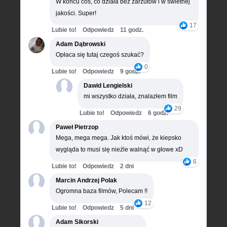
W końcu coś, co działa bez zarzutów i w świetnej
jakości. Super!
17
Lubie to!
Odpowiedz
11 godz.
Adam Dąbrowski
Opłaca się tutaj czegoś szukać?
0
Lubie to!
Odpowiedz
9 godz.
Dawid Lengielski
mi wszystko działa, znalazłem film
29
Lubie to!
Odpowiedz
6 godz.
Paweł Pietrzop
Mega, mega mega. Jak ktoś mówi, że kiepsko
wygląda to musi się nieźle walnąć w głowe xD
6
Lubie to!
Odpowiedz
2 dni
Marcin Andrzej Polak
Ogromna baza filmów, Polecam !!
12
Lubie to!
Odpowiedz
5 dni
Adam Sikorski