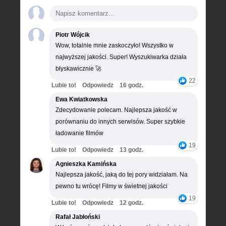
Piotr Wójcik
Wow, totalnie mnie zaskoczyło! Wszystko w
najwyższej jakości. Super! Wyszukiwarka działa
błyskawicznie 🚀
22
Lubie to!
Odpowiedz
16 godz.
Ewa Kwiatkowska
Zdecydowanie polecam. Najlepsza jakość w
porównaniu do innych serwisów. Super szybkie
ładowanie filmów
19
Lubie to!
Odpowiedz
13 godz.
Agnieszka Kamińska
Najlepsza jakość, jaką do tej pory widziałam. Na
pewno tu wrócę! Filmy w świetnej jakości
19
Lubie to!
Odpowiedz
12 godz.
Rafał Jabłoński