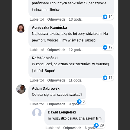
porównaniu do innych serwisów. Super szybkie
ładowanie filmów
19
Lubie to!
Odpowiedz
13 godz.
Agnieszka Kamińska
Najlepsza jakość, jaką do tej pory widziałam. Na
pewno tu wrócę! Filmy w świetnej jakości
19
Lubie to!
Odpowiedz
12 godz.
Rafał Jabłoński
W końcu coś, co działa bez zarzutów i w świetnej
jakości. Super!
17
Lubie to!
Odpowiedz
11 godz.
Adam Dąbrowski
Opłaca się tutaj czegoś szukać?
0
Lubie to!
Odpowiedz
9 godz.
Dawid Lengielski
mi wszystko działa, znalazłem film
29
Lubie to!
Odpowiedz
6 godz.