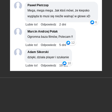
Paweł Pietrzop
Mega, mega mega. Jak ktoś mówi, że kiepsko
wygląda to musi się nieźle walnąć w głowe xD
6
Lubie to!
Odpowiedz
2 dni
Marcin Andrzej Polak
Ogromna baza filmów, Polecam !!
12
Lubie to!
Odpowiedz
5 dni
Adam Sikorski
dzięki, działa player i szukanie
10
Lubie to!
Odpowiedz
10 dni