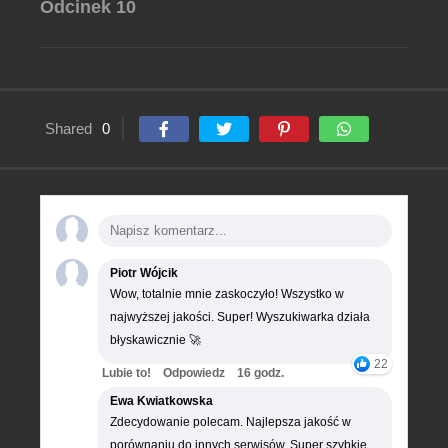
Odcinek 10
Shared
0
Piotr Wójcik
Wow, totalnie mnie zaskoczyło! Wszystko w
najwyższej jakości. Super! Wyszukiwarka działa
błyskawicznie 🚀
22
Lubie to!
Odpowiedz
16 godz.
Ewa Kwiatkowska
Zdecydowanie polecam. Najlepsza jakość w
porównaniu do innych serwisów. Super szybkie