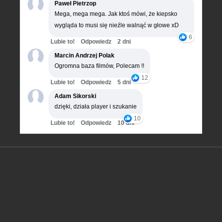
Paweł Pietrzop
Mega, mega mega. Jak ktoś mówi, że kiepsko
wygląda to musi się nieźle walnąć w głowe xD
6
Lubie to!
Odpowiedz
2 dni
Marcin Andrzej Polak
Ogromna baza filmów, Polecam !!
12
Lubie to!
Odpowiedz
5 dni
Adam Sikorski
dzięki, działa player i szukanie
10
Lubie to!
Odpowiedz
10 dni