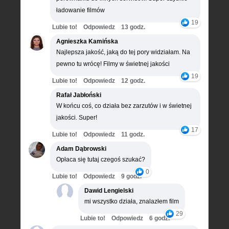
ładowanie filmów
19
Lubie to!
Odpowiedz
13 godz.
Agnieszka Kamińska
Najlepsza jakość, jaką do tej pory widziałam. Na
pewno tu wrócę! Filmy w świetnej jakości
19
Lubie to!
Odpowiedz
12 godz.
Rafał Jabłoński
W końcu coś, co działa bez zarzutów i w świetnej
jakości. Super!
17
Lubie to!
Odpowiedz
11 godz.
Adam Dąbrowski
Opłaca się tutaj czegoś szukać?
0
Lubie to!
Odpowiedz
9 godz.
Dawid Lengielski
mi wszystko działa, znalazłem film
29
Lubie to!
Odpowiedz
6 godz.