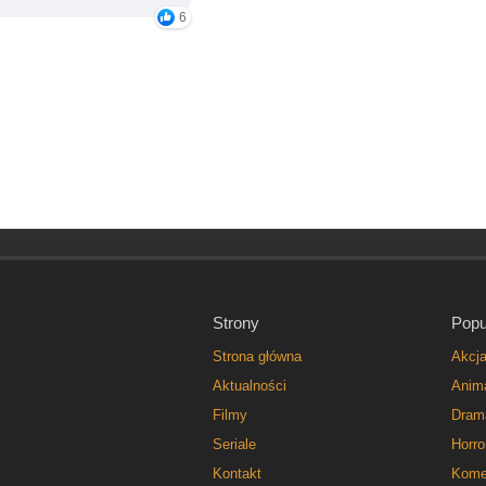
6
Strony
Popu
Strona główna
Akcj
Aktualności
Anim
Filmy
Dram
Seriale
Horro
Kontakt
Kome