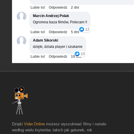
Lubie to!
Odpowiedz
2 dni
Marcin Andrzej Polak
Ogromna baza filmów, Polecam !!
12
Lubie to!
Odpowiedz
5 dni
Adam Sikorski
dzięki, działa player i szukanie
10
Lubie to!
Odpowiedz
10 dni
Dzięki
Vider.Online
możesz wyszukiwać filmy i seriale
według wielu kryteriów, takich jak gatunek, rok