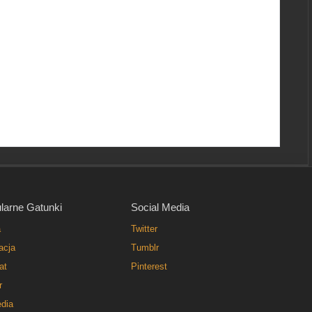
larne Gatunki
Social Media
a
Twitter
acja
Tumblr
at
Pinterest
r
dia