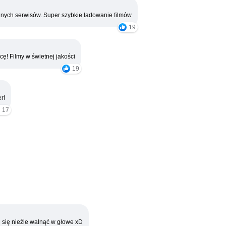
nych serwisów. Super szybkie ładowanie filmów
19
cę! Filmy w świetnej jakości
19
r!
17
 się nieźle walnąć w głowe xD