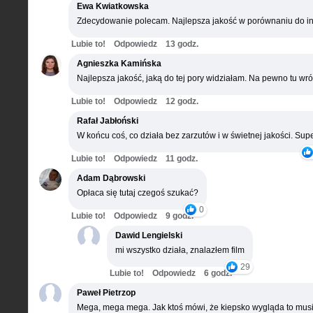
Ewa Kwiatkowska
Zdecydowanie polecam. Najlepsza jakość w porównaniu do in
Lubie to!
Odpowiedz
13 godz.
Agnieszka Kamińska
Najlepsza jakość, jaką do tej pory widziałam. Na pewno tu wró
Lubie to!
Odpowiedz
12 godz.
Rafał Jabłoński
W końcu coś, co działa bez zarzutów i w świetnej jakości. Supe
Lubie to!
Odpowiedz
11 godz.
Adam Dąbrowski
Opłaca się tutaj czegoś szukać?
0
Lubie to!
Odpowiedz
9 godz.
Dawid Lengielski
mi wszystko działa, znalazłem film
29
Lubie to!
Odpowiedz
6 godz.
Paweł Pietrzop
Mega, mega mega. Jak ktoś mówi, że kiepsko wygląda to musi