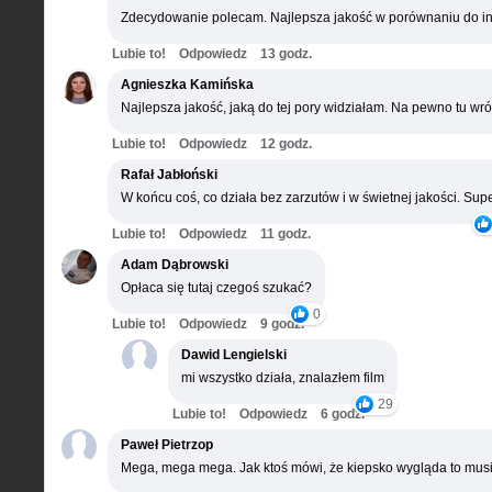
Zdecydowanie polecam. Najlepsza jakość w porównaniu do in
Lubie to!
Odpowiedz
13 godz.
Agnieszka Kamińska
Najlepsza jakość, jaką do tej pory widziałam. Na pewno tu wró
Lubie to!
Odpowiedz
12 godz.
Rafał Jabłoński
W końcu coś, co działa bez zarzutów i w świetnej jakości. Supe
Lubie to!
Odpowiedz
11 godz.
Adam Dąbrowski
Opłaca się tutaj czegoś szukać?
0
Lubie to!
Odpowiedz
9 godz.
Dawid Lengielski
mi wszystko działa, znalazłem film
29
Lubie to!
Odpowiedz
6 godz.
Paweł Pietrzop
Mega, mega mega. Jak ktoś mówi, że kiepsko wygląda to musi