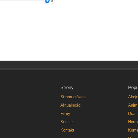
6
Strony
Popu
Strona główna
Akcj
Aktualności
Anim
Filmy
Dram
Seriale
Horro
Kontakt
Kome