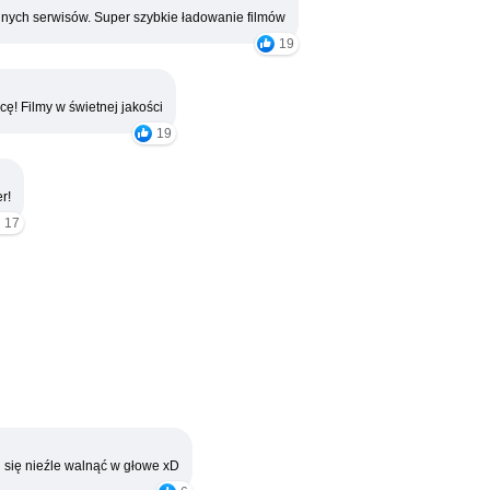
nych serwisów. Super szybkie ładowanie filmów
19
cę! Filmy w świetnej jakości
19
r!
17
 się nieźle walnąć w głowe xD