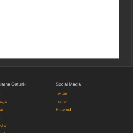
larne Gatunki
Social Media
a
Twitter
acja
Tumblr
at
Pinterest
r
dia