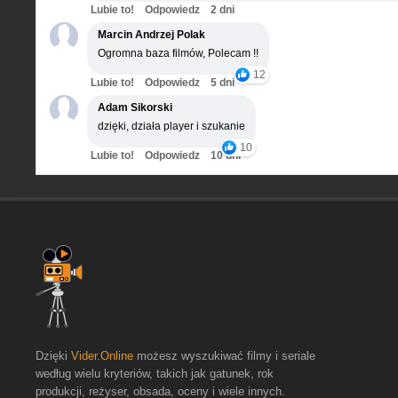
Lubie to!
Odpowiedz
2 dni
Marcin Andrzej Polak
Ogromna baza filmów, Polecam !!
12
Lubie to!
Odpowiedz
5 dni
Adam Sikorski
dzięki, działa player i szukanie
10
Lubie to!
Odpowiedz
10 dni
Dzięki
Vider.Online
możesz wyszukiwać filmy i seriale
według wielu kryteriów, takich jak gatunek, rok
produkcji, reżyser, obsada, oceny i wiele innych.