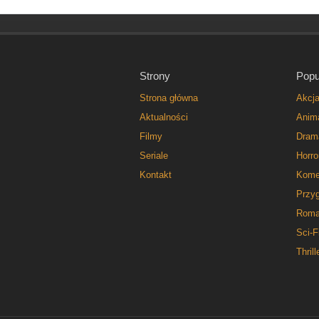
Strony
Popu
Strona główna
Akcj
Aktualności
Anim
Filmy
Dram
Seriale
Horro
Kontakt
Kome
Przy
Roma
Sci-F
Thrill