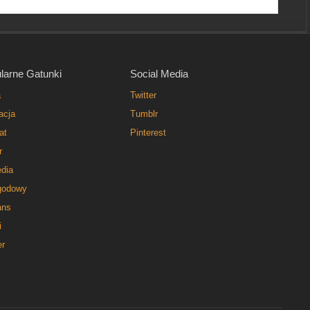
larne Gatunki
Social Media
a
Twitter
acja
Tumblr
at
Pinterest
r
dia
godowy
ns
i
er