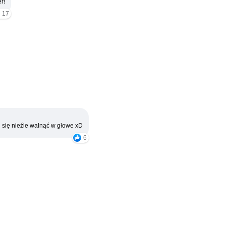
r!
17
 się nieźle walnąć w głowe xD
6