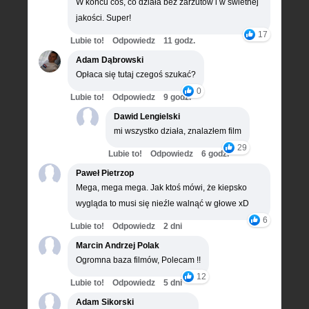
W końcu coś, co działa bez zarzutów i w świetnej
jakości. Super!
17
Lubie to!
Odpowiedz
11 godz.
Adam Dąbrowski
Opłaca się tutaj czegoś szukać?
0
Lubie to!
Odpowiedz
9 godz.
Dawid Lengielski
mi wszystko działa, znalazłem film
29
Lubie to!
Odpowiedz
6 godz.
Paweł Pietrzop
Mega, mega mega. Jak ktoś mówi, że kiepsko
wygląda to musi się nieźle walnąć w głowe xD
6
Lubie to!
Odpowiedz
2 dni
Marcin Andrzej Polak
Ogromna baza filmów, Polecam !!
12
Lubie to!
Odpowiedz
5 dni
Adam Sikorski