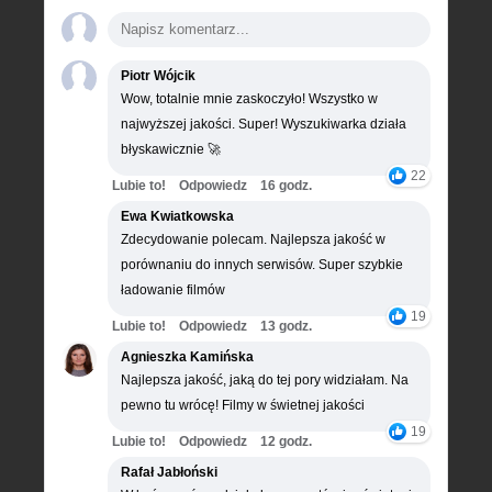
Piotr Wójcik
Wow, totalnie mnie zaskoczyło! Wszystko w
najwyższej jakości. Super! Wyszukiwarka działa
błyskawicznie 🚀
22
Lubie to!
Odpowiedz
16 godz.
Ewa Kwiatkowska
Zdecydowanie polecam. Najlepsza jakość w
porównaniu do innych serwisów. Super szybkie
ładowanie filmów
19
Lubie to!
Odpowiedz
13 godz.
Agnieszka Kamińska
Najlepsza jakość, jaką do tej pory widziałam. Na
pewno tu wrócę! Filmy w świetnej jakości
19
Lubie to!
Odpowiedz
12 godz.
Rafał Jabłoński