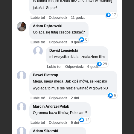
W końcu coś, co działa bez zarzutów i w świetnej
jakości. Super!
17
Lubie to!
Odpowiedz
11 godz.
Adam Dąbrowski
Opłaca się tutaj czegoś szukać?
0
Lubie to!
Odpowiedz
9 godz.
Dawid Lengielski
mi wszystko działa, znalazłem film
29
Lubie to!
Odpowiedz
6 godz.
Paweł Pietrzop
Mega, mega mega. Jak ktoś mówi, że kiepsko
wygląda to musi się nieźle walnąć w głowe xD
6
Lubie to!
Odpowiedz
2 dni
Marcin Andrzej Polak
Ogromna baza filmów, Polecam !!
12
Lubie to!
Odpowiedz
5 dni
Adam Sikorski