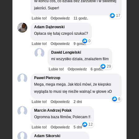
W końcu coś, co działa bez zarzutów i w świetnej
jakości. Super!
17
Lubie to!
Odpowiedz
11 godz.
Adam Dąbrowski
Opłaca się tutaj czegoś szukać?
0
Lubie to!
Odpowiedz
9 godz.
Dawid Lengielski
mi wszystko działa, znalazłem film
29
Lubie to!
Odpowiedz
6 godz.
Paweł Pietrzop
Mega, mega mega. Jak ktoś mówi, że kiepsko
wygląda to musi się nieźle walnąć w głowe xD
6
Lubie to!
Odpowiedz
2 dni
Marcin Andrzej Polak
Ogromna baza filmów, Polecam !!
12
Lubie to!
Odpowiedz
5 dni
Adam Sikorski