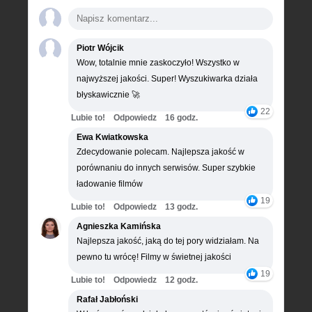
Piotr Wójcik
Wow, totalnie mnie zaskoczyło! Wszystko w
najwyższej jakości. Super! Wyszukiwarka działa
błyskawicznie 🚀
22
Lubie to!
Odpowiedz
16 godz.
Ewa Kwiatkowska
Zdecydowanie polecam. Najlepsza jakość w
porównaniu do innych serwisów. Super szybkie
ładowanie filmów
19
Lubie to!
Odpowiedz
13 godz.
Agnieszka Kamińska
Najlepsza jakość, jaką do tej pory widziałam. Na
pewno tu wrócę! Filmy w świetnej jakości
19
Lubie to!
Odpowiedz
12 godz.
Rafał Jabłoński