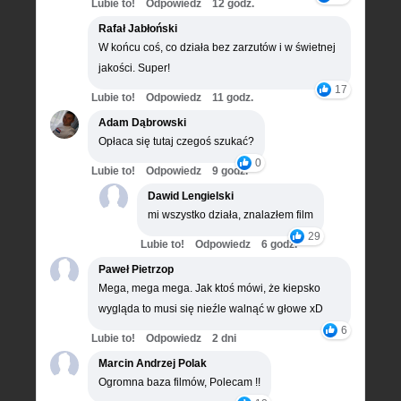
Lubie to!
Odpowiedz
12 godz.
Rafał Jabłoński
W końcu coś, co działa bez zarzutów i w świetnej
jakości. Super!
17
Lubie to!
Odpowiedz
11 godz.
Adam Dąbrowski
Opłaca się tutaj czegoś szukać?
0
Lubie to!
Odpowiedz
9 godz.
Dawid Lengielski
mi wszystko działa, znalazłem film
29
Lubie to!
Odpowiedz
6 godz.
Paweł Pietrzop
Mega, mega mega. Jak ktoś mówi, że kiepsko
wygląda to musi się nieźle walnąć w głowe xD
6
Lubie to!
Odpowiedz
2 dni
Marcin Andrzej Polak
Ogromna baza filmów, Polecam !!