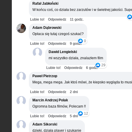
Rafał Jabłoński
W końcu coś, co działa bez zarzutów i w świetnej jakości. Supe
Lubie to!
Odpowiedz
11 godz.
Adam Dąbrowski
Opłaca się tutaj czegoś szukać?
0
Lubie to!
Odpowiedz
9 godz.
Dawid Lengielski
mi wszystko działa, znalazłem film
29
Lubie to!
Odpowiedz
6 godz.
Paweł Pietrzop
Mega, mega mega. Jak ktoś mówi, że kiepsko wygląda to musi
Lubie to!
Odpowiedz
2 dni
Marcin Andrzej Polak
Ogromna baza filmów, Polecam !!
12
Lubie to!
Odpowiedz
5 dni
Adam Sikorski
dzięki, działa player i szukanie