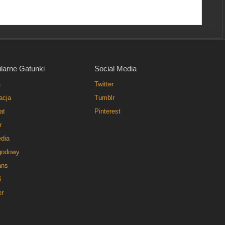
larne Gatunki
Social Media
a
Twitter
acja
Tumblr
at
Pinterest
r
dia
godowy
ns
i
er