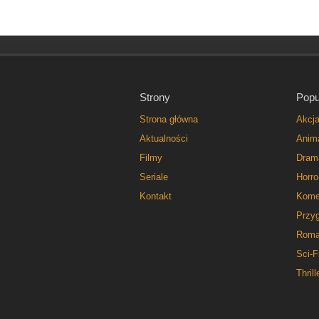
Strony
Popu
Strona główna
Akcj
Aktualności
Anim
Filmy
Dram
Seriale
Horro
Kontakt
Kome
Przy
Roma
Sci-F
Thrill