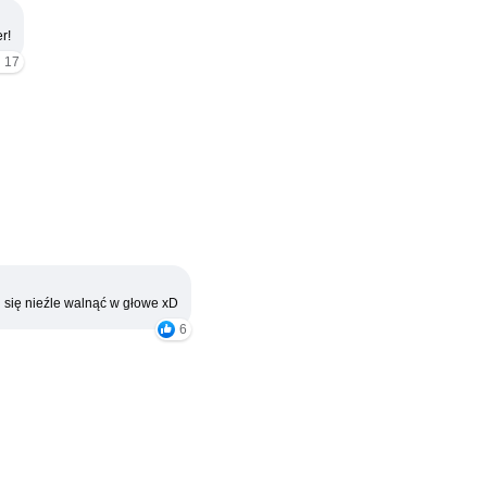
r!
17
 się nieźle walnąć w głowe xD
6